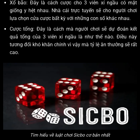
Xổ bão: Đây là cách cược cho 3 viên xí ngầu có mặt
giống y hệt nhau. Nhà cái trực tuyến sẽ cho người chơi
lựa chọn cửa cược bất kỳ với những con số khác nhau.
Cược tổng: Đây là cách mà người chơi sẽ dự đoán kết
quả tổng của 3 viên xí ngầu là như thế nào. Điều này
tương đối khó khăn chính vì vậy mà tỷ lệ ăn thưởng sẽ rất
cao.
Tìm hiểu về luật chơi Sicbo cơ bản nhất