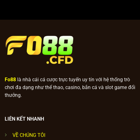
Kim
Nhất
Hiệu
Hoa
Dành
Quả?
Là
Cho
Gì?
Người
Hướng
Mới
Dẫn
Tham
Chơi
Gia
Cơ
Bản
Và
Chi
Tiết
Fo88
là nhà cái cá cược trực tuyến uy tín với hệ thống trò
chơi đa dạng như thể thao, casino, bắn cá và slot game đổi
thưởng.
LIÊN KẾT NHANH
VỀ CHÚNG TÔI