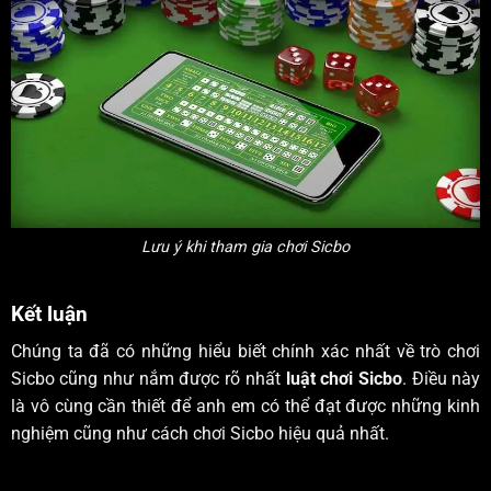
Lưu ý khi tham gia chơi Sicbo
Kết luận
Chúng ta đã có những hiểu biết chính xác nhất về trò chơi
Sicbo cũng như nắm được rõ nhất
luật chơi Sicbo
. Điều này
là vô cùng cần thiết để anh em có thể đạt được những kinh
nghiệm cũng như cách chơi Sicbo hiệu quả nhất.