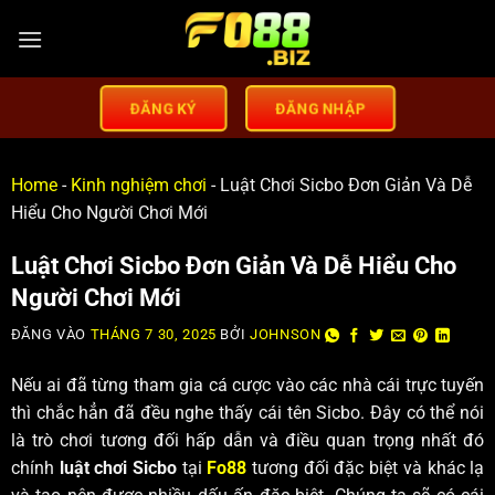
ĐĂNG KÝ
ĐĂNG NHẬP
Home
-
Kinh nghiệm chơi
-
Luật Chơi Sicbo Đơn Giản Và Dễ
Hiểu Cho Người Chơi Mới
Luật Chơi Sicbo Đơn Giản Và Dễ Hiểu Cho
Người Chơi Mới
ĐĂNG VÀO
THÁNG 7 30, 2025
BỞI
JOHNSON
Nếu ai đã từng tham gia cá cược vào các nhà cái trực tuyến
thì chắc hẳn đã đều nghe thấy cái tên Sicbo. Đây có thể nói
là trò chơi tương đối hấp dẫn và điều quan trọng nhất đó
chính
luật chơi Sicbo
tại
Fo88
tương đối đặc biệt và khác lạ