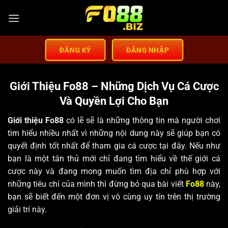
ĐĂNG KÝ
ĐĂNG NHẬP
Giới Thiệu Fo88 – Những Dịch Vụ Cá Cược
Và Quyền Lợi Cho Bạn
Giới thiệu Fo88
có lẽ sẽ là những thông tin mà người chơi
tìm hiểu nhiều nhất vì những nội dung này sẽ giúp bạn có
quyết định tốt nhất để tham gia cá cược tại đây. Nếu như
bạn là một tân thủ mới chỉ đang tìm hiểu về thế giới cá
cược này và đang mong muốn tìm địa chỉ phù hợp với
những tiêu chí của mình thì đừng bỏ qua bài viết
Fo88
này,
bạn sẽ biết đến một đơn vị vô cùng uy tín trên thị trường
giải trí này.