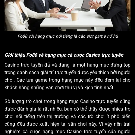
Fo88 với hạng mục nổi tiếng là các slot game nổ hũ
Giới thiệu Fo88 về hạng mục cá cược Casino trực tuyến
Casino trực tuyến đã và đang là một hạng mục đứng top
trong danh sách giải trí trực tuyến được yêu thích bởi người
chơi. Các tựa game trong hạng mục này đều đem lại cho
khách hàng những ván chơi thú vị và kịch tính nhất.
Số lượng trò chơi trong hạng mục Casino trực tuyến cũng
được đánh giá là rất nhiều, bạn có thể thấy được nhiều trò
chơi nổi tiếng trên thị trường và các trò chơi ít phổ biến
cũng đều được xuất hiện tại sân chơi này. Vì vậy nên trải
nghiệm cá cược hạng mục Casino trực tuyến của người