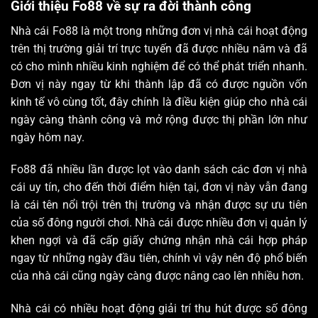
Giới thiệu Fo88 về sự ra đời thành công
Nhà cái Fo88 là một trong những đơn vị nhà cái hoạt động
trên thị trường giải trí trực tuyến đã được nhiều năm và đã
có cho mình nhiều kinh nghiệm để có thể phát triển nhanh.
Đơn vị này ngay từ khi thành lập đã có được nguồn vốn
kinh tế vô cùng tốt, đây chính là điều kiện giúp cho nhà cái
ngày càng thành công và mở rộng được thị phần lớn như
ngày hôm nay.
Fo88 đã nhiều lần được lọt vào danh sách các đơn vị nhà
cái uy tín, cho đến thời điểm hiện tại, đơn vị này vẫn đang
là cái tên nổi trội trên thị trường và nhận được sự ưu tiên
của số đông người chơi. Nhà cái được nhiều đơn vị quản lý
khen ngợi và đã cấp giấy chứng nhận nhà cái hợp pháp
ngay từ những ngày đầu tiên, chính vì vậy nên độ phổ biến
của nhà cái cũng ngày càng được nâng cao lên nhiều hơn.
Nhà cái có nhiều hoạt động giải trí thu hút được số đông