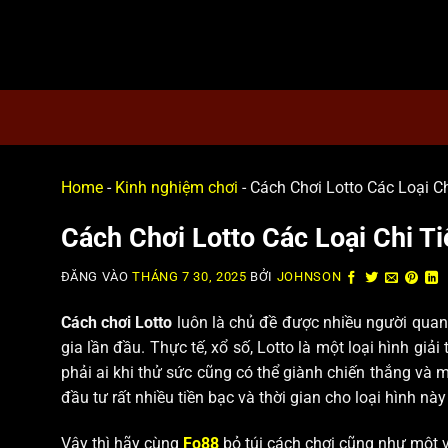
Home
-
Kinh nghiệm chơi
-
Cách Chơi Lotto Các Loại C
Cách Chơi Lotto Các Loại Chi T
ĐĂNG VÀO
THÁNG 7 30, 2025
BỞI
JOHNSON
Cách chơi Lotto
luôn là chủ đề được nhiều người quan 
gia lần đầu. Thực tế, xổ số, Lotto là một loại hình giả
phải ai khi thử sức cũng có thể giành chiến thắng và
đầu tư rất nhiều tiền bạc và thời gian cho loại hình
Vậy thì hãy cùng
Fo88
bỏ túi cách chơi cũng như một 