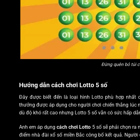
Đừng quên bỏ túi c
Hướng dẫn cách chơi Lotto 5 số
Đây được biết đến là loại hình Lotto phù hợp nhấ
thưởng được áp dụng cho người chơi chiến thắng lúc nà
dù độ khó rất cao nhưng Lotto 5 số vẫn có sức hấp dẫn
Anh em áp dụng
cách chơi Lotto
5 số sẽ phải chọn ra 
điểm nhà đài xổ số miền Bắc công bố kết quả. Người c