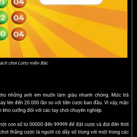
ách chơi Lotto miền Bắc
t cho những anh em muốn làm giàu nhanh chóng. Mức trả
y lên đến 20.000 lần so với tiền cược ban đầu. Vì vậy, mặc
 khó cưỡng đối với các tay chơi chuyên nghiệp.
một con số từ 00000 đến 99999 để đặt cược và đợi đến thời
hơi thắng cược là người có dãy số trùng với một trong các