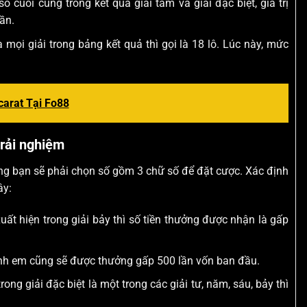
 cuối cùng trong kết quả giải tám và giải đặc biệt, giá trị
ần.
 mọi giải trong bảng kết quả thì gọi là 18 lô. Lúc này, mức
carat Tại Fo88
rải nghiệm
g bạn sẽ phải chọn số gồm 3 chữ số để đặt cược. Xác định
ây:
uất hiện trong giải bảy thì số tiền thưởng được nhận là gấp
, anh em cũng sẽ được thưởng gấp 500 lần vốn ban đầu.
trong giải đặc biệt là một trong các giải tư, năm, sáu, bảy thì