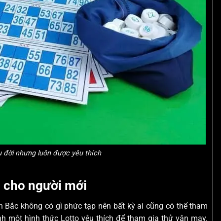
 lâu đời nhưng luôn được yêu thích
c cho người mới
n Bắc không có gì phức tạp nên bất kỳ ai cũng có thể tham
ình một hình thức Lotto yêu thích để tham gia thử vận may.